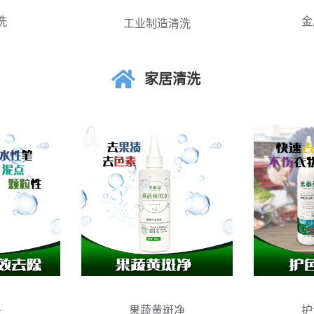
洗
金
工业制造清洗
家居清洗
净
果蔬黄斑净
护