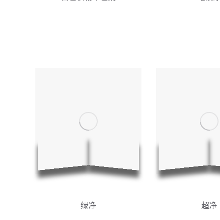
绿净
超净