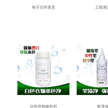
工程清
电子元件清洗
白色衣物串色剂
笔渍